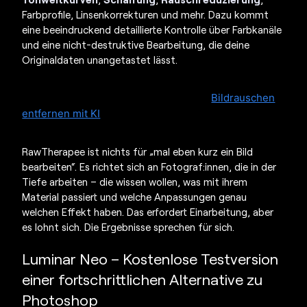
Farbprofile, Linsenkorrekturen und mehr. Dazu kommt
eine beeindruckend detaillierte Kontrolle über Farbkanäle
und eine nicht-destruktive Bearbeitung, die deine
Originaldaten unangetastet lässt.
Wer dasselbe mit weniger Aufwand erreichen
möchte, nutzt in Luminar Neo das Tool
Bildrauschen
entfernen mit KI
– es liefert vergleichbare Ergebnisse
automatisch, ohne manuelle Regler.
RawTherapee ist nichts für „mal eben kurz ein Bild
bearbeiten“. Es richtet sich an Fotograf:innen, die in der
Tiefe arbeiten – die wissen wollen, was mit ihrem
Material passiert und welche Anpassungen genau
welchen Effekt haben. Das erfordert Einarbeitung, aber
es lohnt sich. Die Ergebnisse sprechen für sich.
Luminar Neo – Kostenlose Testversion
einer fortschrittlichen Alternative zu
Photoshop