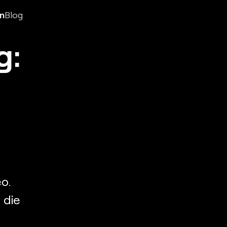
n
Blog
g:
o.
 die