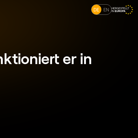
DE
EN
tioniert er in