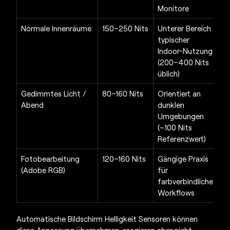
Monitore
Normale Innenräume
150–250 Nits
Unterer Bereich
typischer
Indoor-Nutzung
(200–400 Nits
üblich)
Gedimmtes Licht /
80–160 Nits
Orientiert an
Abend
dunklen
Umgebungen
(~100 Nits
Referenzwert)
Fotobearbeitung
120–160 Nits
Gängige Praxis
(Adobe RGB)
für
farbverbindliche
Workflows
Automatische
Bildschirm Helligkeit
Sensoren können
diese Anpassung übernehmen, reagieren aber nicht