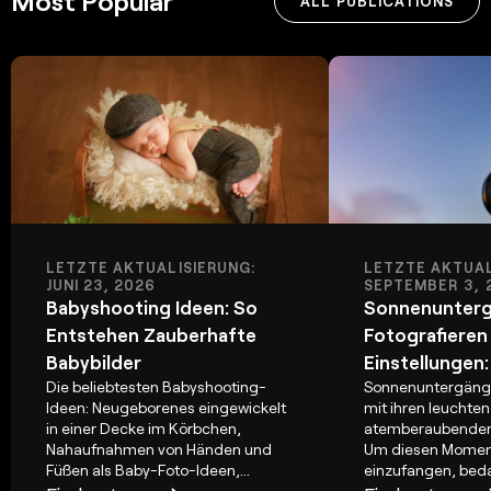
Most Popular
ALL PUBLICATIONS
LETZTE AKTUALISIERUNG:
LETZTE AKTUAL
JUNI 23, 2026
SEPTEMBER 3, 
Babyshooting Ideen: So
Sonnenunter
Entstehen Zauberhafte
Fotografieren
Babybilder
Einstellungen
Die beliebtesten Babyshooting-
Sonnenuntergänge
Ideen: Neugeborenes eingewickelt
mit ihren leuchte
in einer Decke im Körbchen,
atemberaubenden 
Nahaufnahmen von Händen und
Um diesen Moment
Füßen als Baby-Foto-Ideen,...
einzufangen, bedar