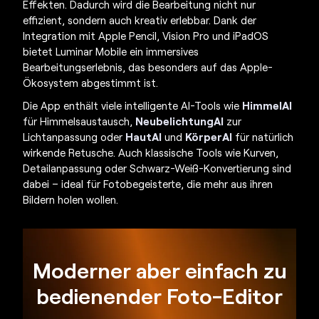
Effekten. Dadurch wird die Bearbeitung nicht nur
effizient, sondern auch kreativ erlebbar. Dank der
Integration mit Apple Pencil, Vision Pro und iPadOS
bietet Luminar Mobile ein immersives
Bearbeitungserlebnis, das besonders auf das Apple-
Ökosystem abgestimmt ist.
Die App enthält viele intelligente AI-Tools wie
HimmelAI
für Himmelsaustausch,
NeubelichtungAI
zur
Lichtanpassung oder
HautAI
und
KörperAI
für natürlich
wirkende Retusche. Auch klassische Tools wie Kurven,
Detailanpassung oder Schwarz-Weiß-Konvertierung sind
dabei – ideal für Fotobegeisterte, die mehr aus ihren
Bildern holen wollen.
Moderner aber einfach zu
bedienender Foto-Editor